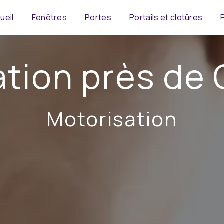
ueil
Fenêtres
Portes
Portails et clotûres
tion près de
Motorisation