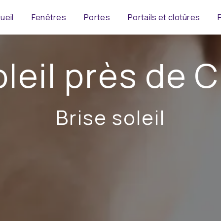
ueil
Fenêtres
Portes
Portails et clotûres
oleil près de 
Brise soleil