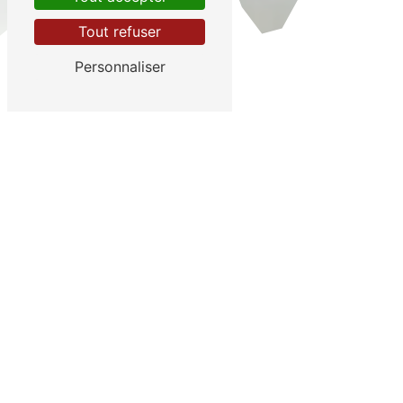
Tout refuser
Personnaliser
Menuiserie du bâtiment à
Lenoncourt
Votre partenaire pour des solutions sur-
mesure en ouvertures et fermetures
AKTUA, votre menuisier qualifié à Lenoncourt, près de
Nancy, met à votre disposition une large gamme de
menuiseries extérieures
et
fermetures sur-mesure
,
adaptées à vos besoins en neuf et en rénovation.
Que vous soyez un particulier ou un professionnel,
nous vous offrons des solutions personnalisées pour